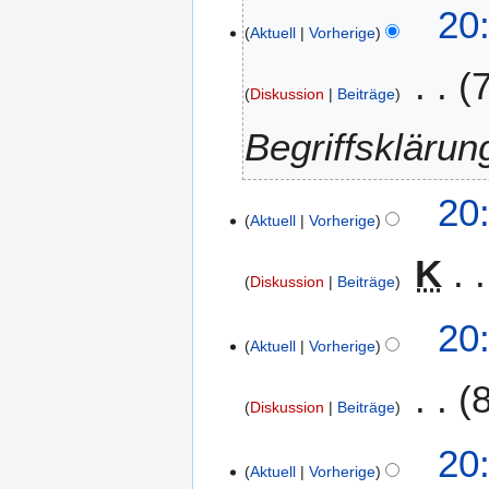
3
20
1
Aktuell
Vorherige
.
6
F
e
Diskussion
Beiträge
b
r
Begriffsklärun
u
a
2
20
r
Aktuell
Vorherige
0
2
.
0
K
J
1
Diskussion
Beiträge
a
6
n
20
u
Aktuell
Vorherige
a
r
Diskussion
Beiträge
2
0
20
1
Aktuell
Vorherige
3