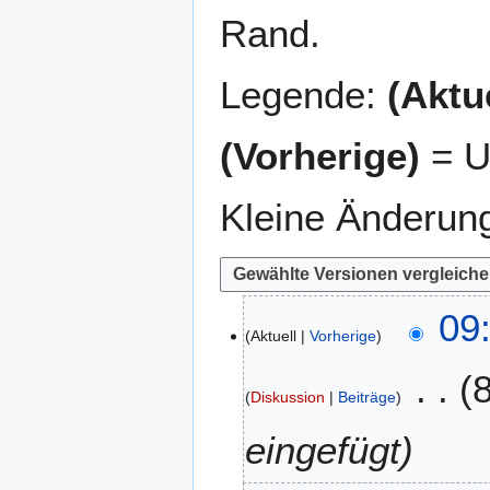
Rand.
Legende:
(Aktue
(Vorherige)
= U
Kleine Änderun
6
09
Aktuell
Vorherige
.
M
ä
Diskussion
Beiträge
r
z
eingefügt
2
0