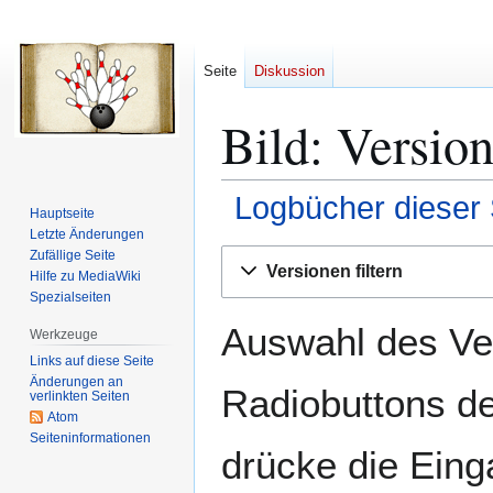
Seite
Diskussion
Bild
: Versio
Logbücher dieser 
Hauptseite
Letzte Änderungen
Zur
Zur
Zufällige Seite
Versionen filtern
Hilfe zu MediaWiki
Navigation
Suche
Spezialseiten
springen
springen
Auswahl des Ver
Werkzeuge
Links auf diese Seite
Änderungen an
Radiobuttons de
verlinkten Seiten
Atom
Seiten­­informationen
drücke die Eing