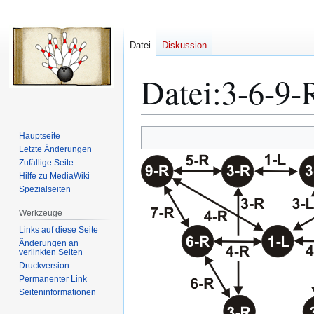
Datei
Diskussion
Datei
:
3-6-9-
Zur
Zur
Hauptseite
Navigation
Suche
Letzte Änderungen
Zufällige Seite
springen
springen
Hilfe zu MediaWiki
Spezialseiten
Werkzeuge
Links auf diese Seite
Änderungen an
verlinkten Seiten
Druckversion
Permanenter Link
Seiten­­informationen