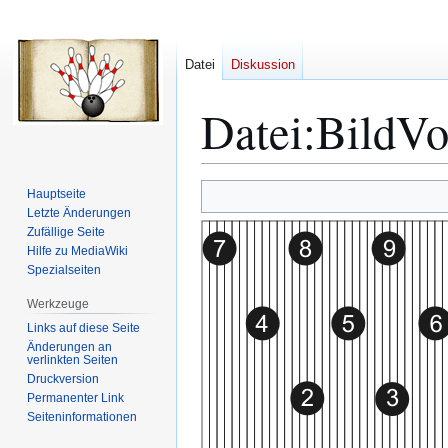
Datei
Diskussion
Datei
:
BildVo
Zur
Zur
Hauptseite
Navigation
Suche
Letzte Änderungen
Zufällige Seite
springen
springen
Hilfe zu MediaWiki
Spezialseiten
Werkzeuge
Links auf diese Seite
Änderungen an
verlinkten Seiten
Druckversion
Permanenter Link
Seiten­­informationen