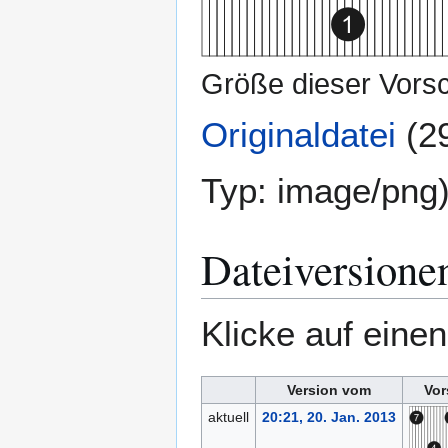
Größe dieser Vors
Originaldatei
(2
Typ:
image/png
Dateiversione
Klicke auf eine
Version vom
Vor
aktuell
20:21, 20. Jan. 2013