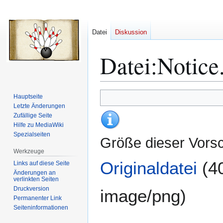
Datei
Diskussion
Datei
:
Notice
Zur
Zur
Hauptseite
Navigation
Suche
Letzte Änderungen
Zufällige Seite
springen
springen
Hilfe zu MediaWiki
Spezialseiten
Größe dieser Vors
Werkzeuge
Originaldatei
(4
Links auf diese Seite
Änderungen an
verlinkten Seiten
Druckversion
image/png
)
Permanenter Link
Seiten­­informationen