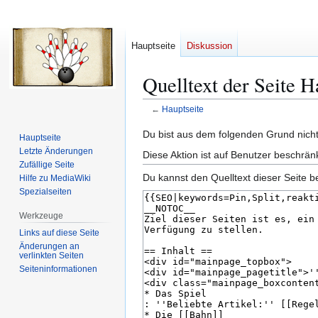
Hauptseite
Diskussion
Quelltext der Seite H
←
Hauptseite
Zur
Zur
Du bist aus dem folgenden Grund nicht 
Hauptseite
Navigation
Suche
Letzte Änderungen
Diese Aktion ist auf Benutzer beschrän
springen
springen
Zufällige Seite
Du kannst den Quelltext dieser Seite b
Hilfe zu MediaWiki
Spezialseiten
Werkzeuge
Links auf diese Seite
Änderungen an
verlinkten Seiten
Seiten­­informationen