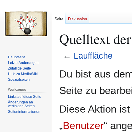
Seite
Diskussion
Quelltext der
←
Lauffläche
Hauptseite
Letzte Änderungen
Zur
Zur
Zufällige Seite
Du bist aus dem
Hilfe zu MediaWiki
Navigation
Suche
Spezialseiten
springen
springen
Seite zu bearbe
Werkzeuge
Links auf diese Seite
Änderungen an
Diese Aktion is
verlinkten Seiten
Seiten­­informationen
„
Benutzer
“ ang