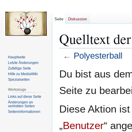
Seite
Diskussion
Quelltext der
←
Polyesterball
Hauptseite
Letzte Änderungen
Zur
Zur
Zufällige Seite
Du bist aus dem
Hilfe zu MediaWiki
Navigation
Suche
Spezialseiten
springen
springen
Seite zu bearbe
Werkzeuge
Links auf diese Seite
Änderungen an
Diese Aktion is
verlinkten Seiten
Seiten­­informationen
„
Benutzer
“ ang