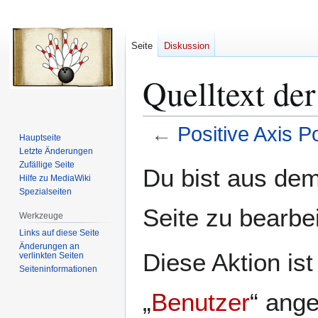
Seite
Diskussion
Quelltext der
←
Positive Axis Po
Hauptseite
Letzte Änderungen
Zur
Zur
Zufällige Seite
Du bist aus dem
Hilfe zu MediaWiki
Navigation
Suche
Spezialseiten
springen
springen
Seite zu bearbe
Werkzeuge
Links auf diese Seite
Änderungen an
Diese Aktion is
verlinkten Seiten
Seiten­­informationen
„
Benutzer
“ ang