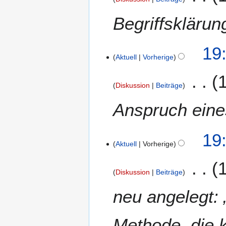
b
1
r
Begriffsklärun
6
u
a
7
19
r
Aktuell
Vorherige
.
2
D
0
e
1
Diskussion
Beiträge
z
6
e
Anspruch ein
m
b
19
e
Aktuell
Vorherige
r
2
0
Diskussion
Beiträge
1
neu angelegt: 
3
Methode, die k