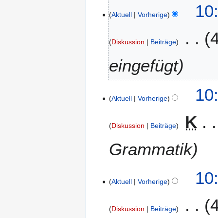
10
1
Aktuell
Vorherige
6
Diskussion
Beiträge
eingefügt
2
10
Aktuell
Vorherige
1
.
K
F
Diskussion
Beiträge
e
b
Grammatik
r
u
10
a
Aktuell
Vorherige
r
2
0
Diskussion
Beiträge
1