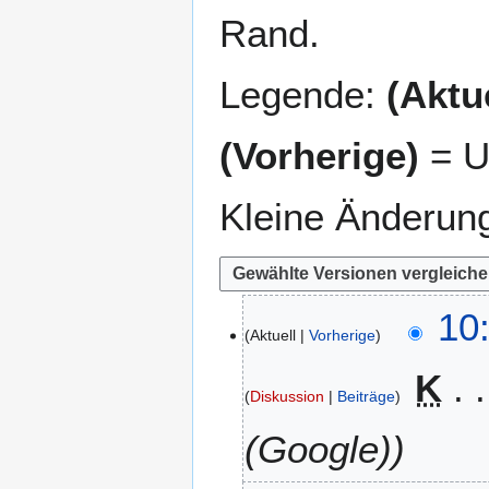
Rand.
Legende:
(Aktue
(Vorherige)
= U
Kleine Änderun
6
10
Aktuell
Vorherige
.
M
K
ä
Diskussion
Beiträge
r
z
(Google)
2
0