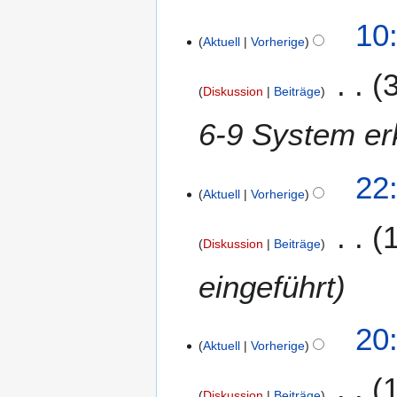
10
Aktuell
Vorherige
Diskussion
Beiträge
6-9 System erk
1
22
Aktuell
Vorherige
9
.
F
Diskussion
Beiträge
e
b
eingeführt
r
u
3
20
a
Aktuell
Vorherige
.
r
F
2
e
0
Diskussion
Beiträge