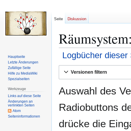
Seite
Diskussion
Räumsystem
Logbücher dieser 
Hauptseite
Letzte Änderungen
Zur
Zur
Zufällige Seite
Versionen filtern
Hilfe zu MediaWiki
Navigation
Suche
Spezialseiten
springen
springen
Auswahl des Ver
Werkzeuge
Links auf diese Seite
Änderungen an
Radiobuttons de
verlinkten Seiten
Atom
Seiten­­informationen
drücke die Eing