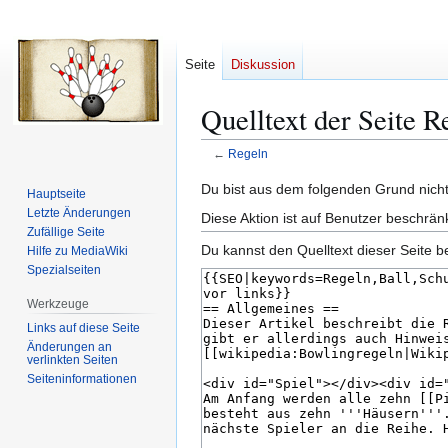
Seite
Diskussion
Quelltext der Seite R
←
Regeln
Zur
Zur
Du bist aus dem folgenden Grund nicht 
Hauptseite
Navigation
Suche
Letzte Änderungen
Diese Aktion ist auf Benutzer beschrän
springen
springen
Zufällige Seite
Du kannst den Quelltext dieser Seite b
Hilfe zu MediaWiki
Spezialseiten
Werkzeuge
Links auf diese Seite
Änderungen an
verlinkten Seiten
Seiten­­informationen