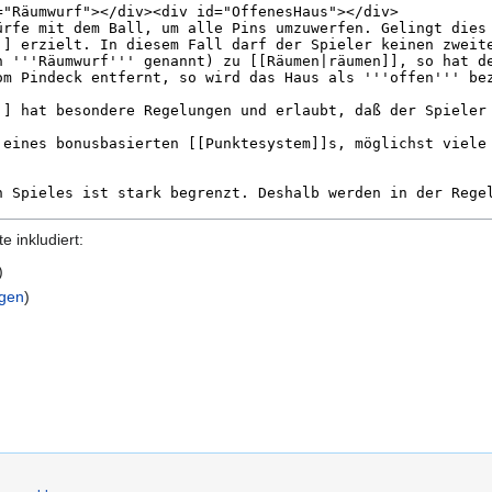
 inkludiert:
)
igen
)