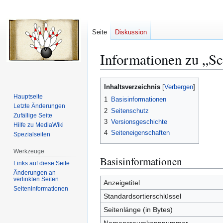
Seite
Diskussion
Informationen zu „Sc
Zur
Zur
Inhaltsverzeichnis
Navigation
Suche
Hauptseite
1
Basisinformationen
springen
springen
Letzte Änderungen
2
Seitenschutz
Zufällige Seite
3
Versionsgeschichte
Hilfe zu MediaWiki
4
Seiteneigenschaften
Spezialseiten
Werkzeuge
Basisinformationen
Links auf diese Seite
Änderungen an
verlinkten Seiten
Anzeigetitel
Seiten­­informationen
Standardsortierschlüssel
Seitenlänge (in Bytes)