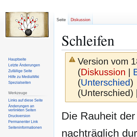
Seite
Diskussion
Schleifen
Version vom 1
Hauptseite
Letzte Änderungen
(
Diskussion
|
Zufällige Seite
Hilfe zu MediaWiki
(
Unterschied
)
Spezialseiten
(Unterschied)
Werkzeuge
Links auf diese Seite
Änderungen an
verlinkten Seiten
Zur
Zur
Die Rauheit der
Druckversion
Navigation
Suche
Permanenter Link
springen
springen
Seiten­­informationen
nachträglich du