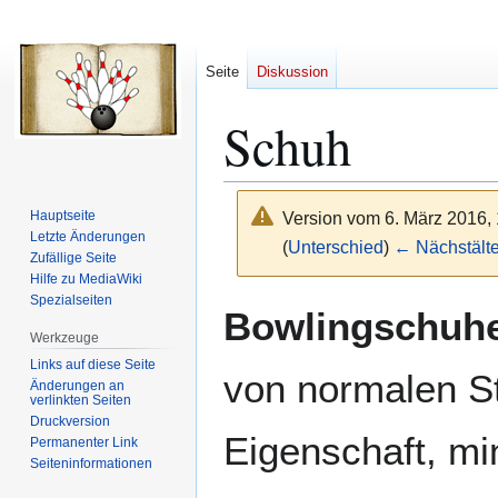
Seite
Diskussion
Schuh
Hauptseite
Version vom 6. März 2016,
Letzte Änderungen
(
Unterschied
)
← Nächstälte
Zufällige Seite
Hilfe zu MediaWiki
Spezialseiten
Zur
Zur
Bowlingschuh
Navigation
Suche
Werkzeuge
springen
springen
Links auf diese Seite
von normalen St
Änderungen an
verlinkten Seiten
Druckversion
Eigenschaft, mi
Permanenter Link
Seiten­­informationen