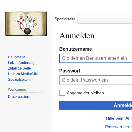
Spezialseite
Anmelden
Zur
Zur
Benutzername
Navigation
Suche
Hauptseite
springen
springen
Letzte Änderungen
Zufällige Seite
Passwort
Hilfe zu MediaWiki
Spezialseiten
Werkzeuge
Angemeldet bleiben
Druckversion
Anmeld
Hilfe beim A
Passwort ver