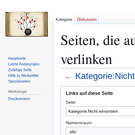
Kategorie
Diskussion
Seiten, die a
verlinken
Hauptseite
Letzte Änderungen
Zufällige Seite
←
Kategorie:Nicht 
Hilfe zu MediaWiki
Spezialseiten
Zur
Zur
Werkzeuge
Links auf diese Seite
Navigation
Suche
Druckversion
Seite:
springen
springen
Namensraum:
alle