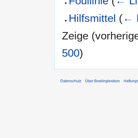
Foullinie
(
← Li
Hilfsmittel
(
← 
Zeige (
vorherig
500
)
Datenschutz
Über Bowlinglexikon
Haftung