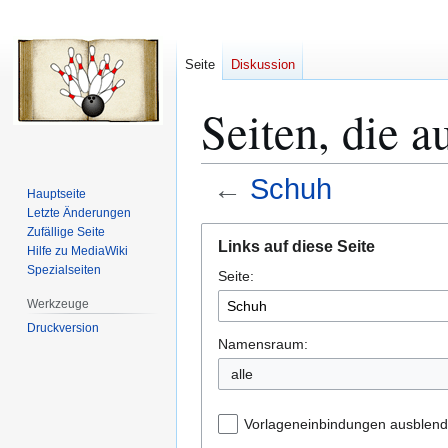
Seite
Diskussion
Seiten, die a
←
Schuh
Hauptseite
Letzte Änderungen
Zur
Zur
Zufällige Seite
Links auf diese Seite
Hilfe zu MediaWiki
Navigation
Suche
Spezialseiten
Seite:
springen
springen
Werkzeuge
Druckversion
Namensraum:
alle
Vorlageneinbindungen ausblen