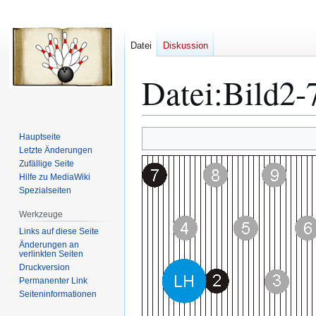
Datei
Diskussion
Datei
:
Bild2-
Zur
Zur
Hauptseite
Navigation
Suche
Letzte Änderungen
Zufällige Seite
springen
springen
Hilfe zu MediaWiki
Spezialseiten
Werkzeuge
Links auf diese Seite
Änderungen an
verlinkten Seiten
Druckversion
Permanenter Link
Seiten­­informationen