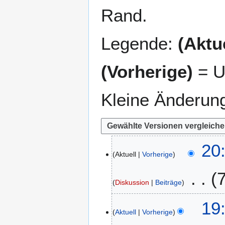
Rand.
Legende:
(Aktue
(Vorherige)
= U
Kleine Änderun
2
20
Aktuell
Vorherige
1
.
J
Diskussion
Beiträge
a
K
n
1
19
e
u
Aktuell
Vorherige
8
i
a
.