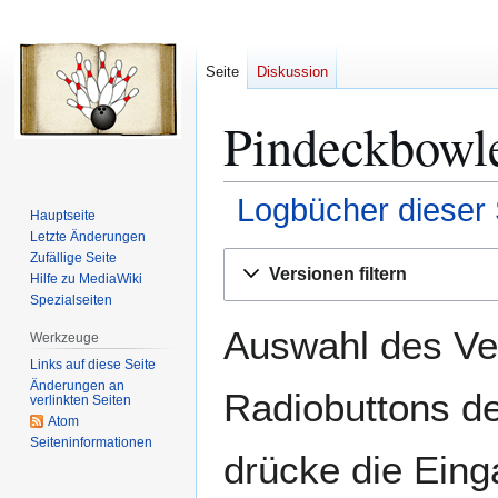
Seite
Diskussion
Pindeckbowl
Logbücher dieser 
Hauptseite
Letzte Änderungen
Zur
Zur
Zufällige Seite
Versionen filtern
Hilfe zu MediaWiki
Navigation
Suche
Spezialseiten
springen
springen
Auswahl des Ver
Werkzeuge
Links auf diese Seite
Änderungen an
Radiobuttons de
verlinkten Seiten
Atom
Seiten­­informationen
drücke die Eing