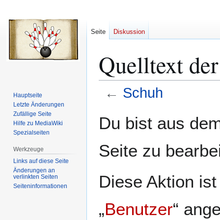
Seite
Diskussion
Quelltext de
←
Schuh
Hauptseite
Letzte Änderungen
Zur
Zur
Zufällige Seite
Du bist aus dem
Hilfe zu MediaWiki
Navigation
Suche
Spezialseiten
springen
springen
Seite zu bearbe
Werkzeuge
Links auf diese Seite
Änderungen an
Diese Aktion is
verlinkten Seiten
Seiten­­informationen
„
Benutzer
“ ang