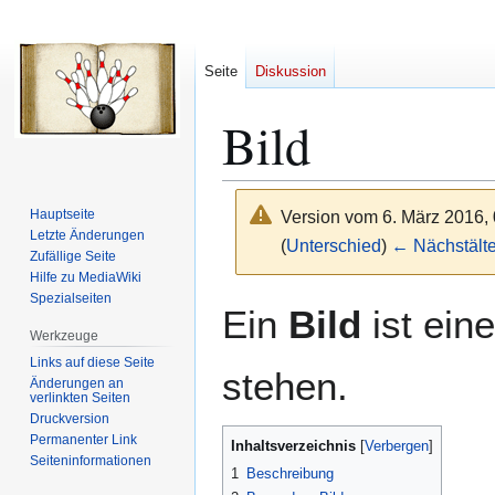
Seite
Diskussion
Bild
Hauptseite
Version vom 6. März 2016,
Letzte Änderungen
(
Unterschied
)
← Nächstälte
Zufällige Seite
Hilfe zu MediaWiki
Spezialseiten
Zur
Zur
Ein
Bild
ist ein
Navigation
Suche
Werkzeuge
springen
springen
Links auf diese Seite
stehen.
Änderungen an
verlinkten Seiten
Druckversion
Permanenter Link
Inhaltsverzeichnis
Seiten­­informationen
1
Beschreibung