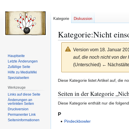
Kategorie
Diskussion
Kategorie
:
Nicht einso
Version vom 18. Januar 20
Hauptseite
auf, die noch nicht von der 
Letzte Änderungen
(Unterschied) ← Nächstälte
Zufällige Seite
Hilfe zu MediaWiki
Spezialseiten
Zur
Zur
Diese Kategorie listet Artikel auf, die 
Navigation
Suche
Werkzeuge
Seiten in der Kategorie „Nich
springen
springen
Links auf diese Seite
Änderungen an
Diese Kategorie enthält nur die folgend
verlinkten Seiten
Druckversion
P
Permanenter Link
Seiten­­informationen
Pindeckbowler