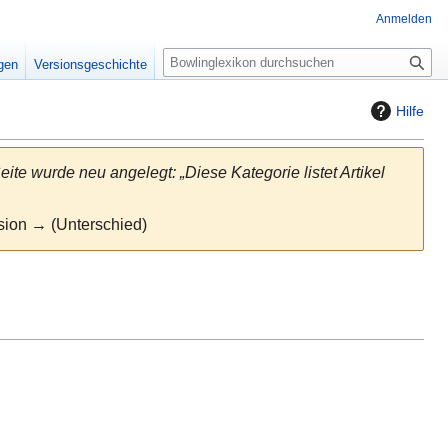
Anmelden
S
igen
Versionsgeschichte
u
c
Hilfe
h
e
eite wurde neu angelegt: „Diese Kategorie listet Artikel
rsion → (Unterschied)